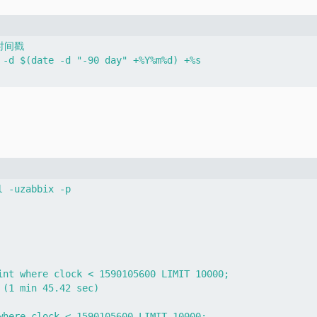
间戳

 -d $(date -d "-90 day" +%Y%m%d) +%s

 -uzabbix -p

int where clock < 1590105600 LIMIT 10000;

(1 min 45.42 sec)

where clock < 1590105600 LIMIT 10000;
