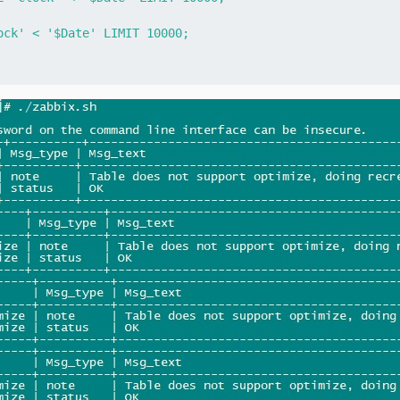
ck' < '$Date' LIMIT 10000;
