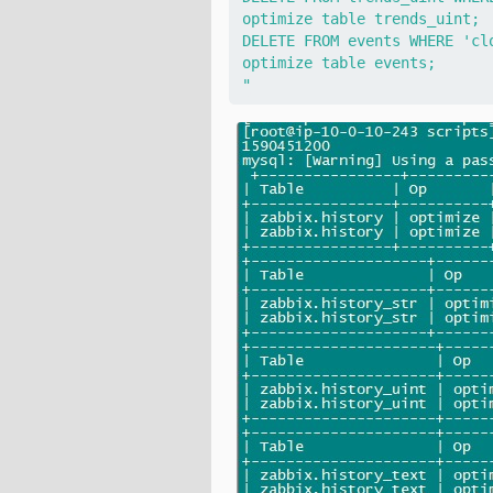
optimize table trends_uint;

DELETE FROM events WHERE 'clo
optimize table events;
