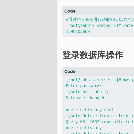
#通过如下命令进行获取90天以前的时
[root@zabbix-server ~]# date
登录数据库操作
[root@zabbix-server ~]# mysql
Enter password:

mysql> use zabbix;

Database changed

#delete history_uint

mysql> delete from history_u
Query OK, 1653 rows affected 
#delete history

mysql> delete from history  