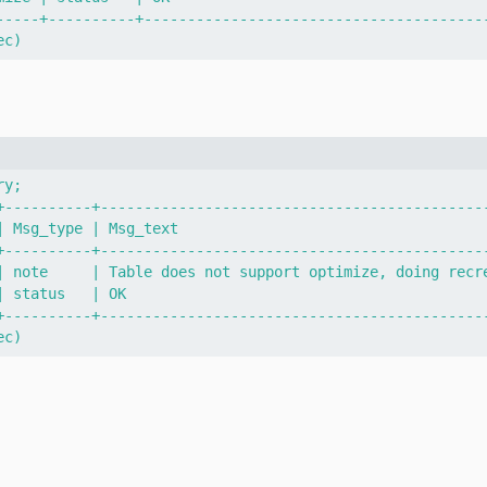
-----+----------+----------------------------------------
y;

+----------+---------------------------------------------
| Msg_type | Msg_text                                    
+----------+---------------------------------------------
| note     | Table does not support optimize, doing recre
| status   | OK                                          
+----------+---------------------------------------------