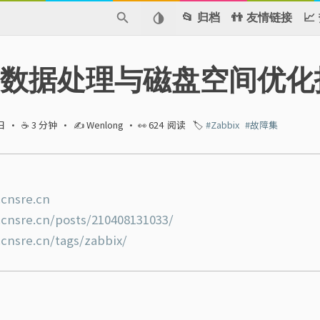
📂 归档
👬 友情链接

 历史数据处理与磁盘空间优
日
·
☕ 3 分钟
·
✍ Wenlong
· 👀
624
阅读
🏷️
#Zabbix
#故障集
.cnsre.cn
.cnsre.cn/posts/210408131033/
cnsre.cn/tags/zabbix/