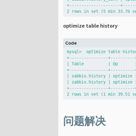
+---------------------+-----
optimize table history
mysql>  optimize table histor
+----------------+----------
| Table          | Op       
+----------------+----------
| zabbix.history | optimize 
| zabbix.history | optimize 
+----------------+----------
问题解决