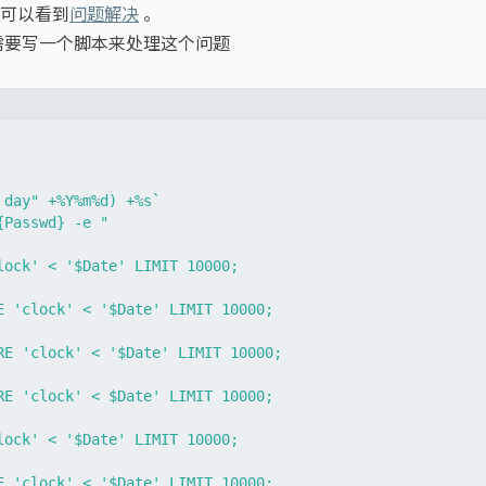
可以看到
问题解决
。
需要写一个脚本来处理这个问题
day" +%Y%m%d) +%s`

Passwd} -e "

ock' < '$Date' LIMIT 10000;

E 'clock' < '$Date' LIMIT 10000;

RE 'clock' < '$Date' LIMIT 10000;

RE 'clock' < $Date' LIMIT 10000;

ock' < '$Date' LIMIT 10000;

E 'clock' < '$Date' LIMIT 10000;
