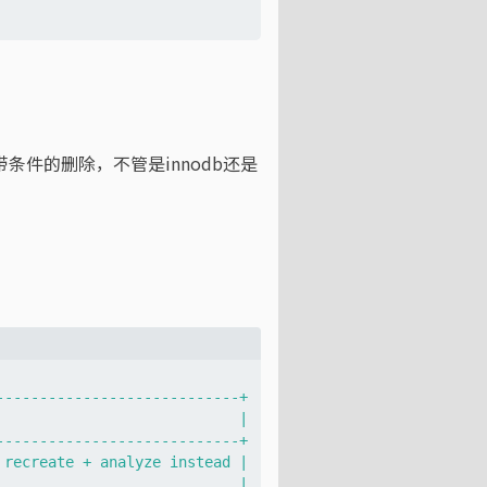
x 带条件的删除，不管是innodb还是
---------------------------+

                           |

---------------------------+

recreate + analyze instead |

                           |
