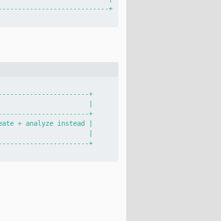
---------------------------+

----------------------+

                      |

----------------------+

ate + analyze instead |

                      |

----------------------+
