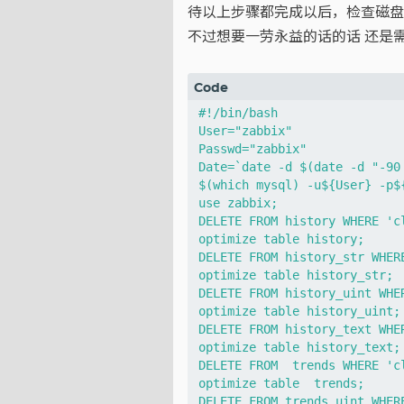
待以上步骤都完成以后，检查磁盘
不过想要一劳永益的话的话 还是
#!/bin/bash

User="zabbix"

Passwd="zabbix"

Date=`date -d $(date -d "-90 
$(which mysql) -u${User} -p${
use zabbix;

DELETE FROM history WHERE 'cl
optimize table history;

DELETE FROM history_str WHER
optimize table history_str;

DELETE FROM history_uint WHE
optimize table history_uint;

DELETE FROM history_text WHE
optimize table history_text;

DELETE FROM  trends WHERE 'cl
optimize table  trends;

DELETE FROM trends_uint WHER