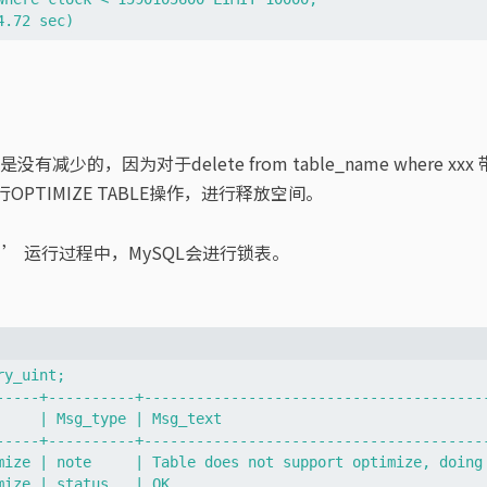
少的，因为对于delete from table_name where xx
OPTIMIZE TABLE操作，进行释放空间。
’ 运行过程中，MySQL会进行锁表。
y_uint;

-----+----------+----------------------------------------
     | Msg_type | Msg_text                               
-----+----------+----------------------------------------
mize | note     | Table does not support optimize, doing 
mize | status   | OK                                     