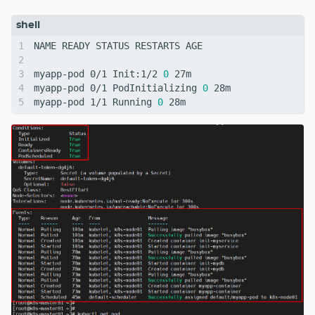
myapp-pod 0/1 Init:1/2 
0
myapp-pod 0/1 PodInitializing 
0
myapp-pod 1/1 Running 
0