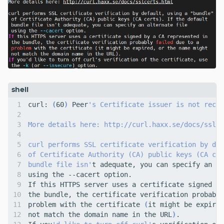
curl: 
(
60
)
 Peer
bundle file isn'
problem with the certificate 
(
not match the domain name in the URL
)