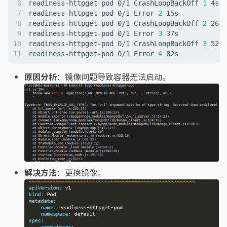
readiness-httpget-pod 0/1 CrashLoopBackOff 
1
readiness-httpget-pod 0/1 Error 
2
readiness-httpget-pod 0/1 CrashLoopBackOff 
2
readiness-httpget-pod 0/1 Error 
3
readiness-httpget-pod 0/1 CrashLoopBackOff 
3
readiness-httpget-pod 0/1 Error 
4
原因分析
：镜像问题导致容器无法启动。
解决方法
：更换镜像。