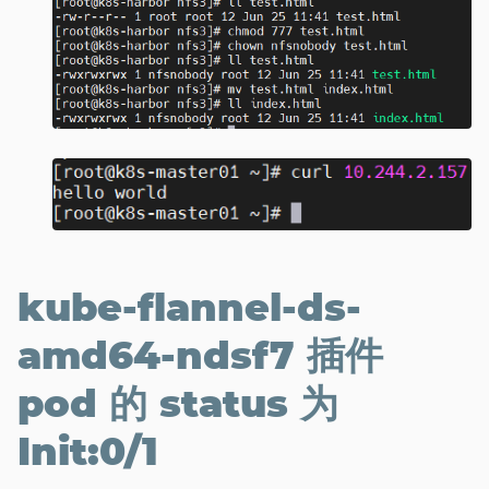
kube-flannel-ds-
amd64-ndsf7 插件
pod 的 status 为
Init:0/1