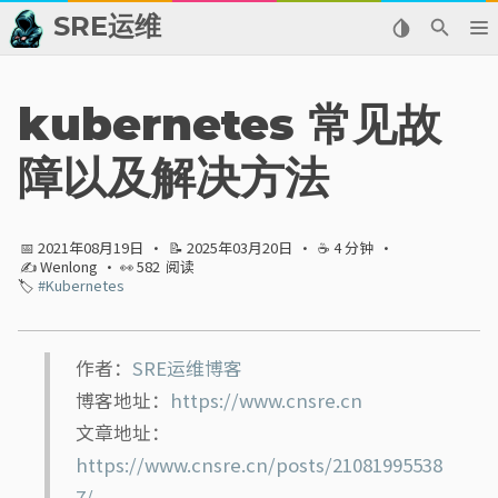
SRE运维
📂 归档
kubernetes 常见故
👬 友情链接
障以及解决方法
📈 热点新闻
📅 2021年08月19日
·
📝 2025年03月20日
·
☕ 4 分钟
·
💬 留言板
✍ Wenlong
· 👀
582
阅读
🏷️
#Kubernetes
🙈 关于博主
标签
作者：
SRE运维博客
博客地址：
https://www.cnsre.cn
分类
文章地址：
https://www.cnsre.cn/posts/21081995538
系列
7/