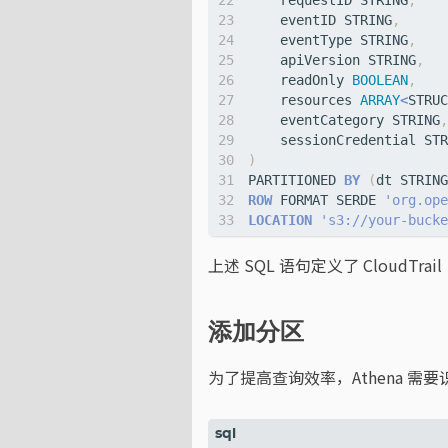
requestID
STRING
,
eventID
STRING
,
eventType
STRING
,
apiVersion
STRING
,
readOnly
BOOLEAN
,
resources
ARRAY
<
STRUC
eventCategory
STRING
,
sessionCredential
STR
)
PARTITIONED
BY
(
dt
STRING
ROW
FORMAT
SERDE
'org.ope
LOCATION
's3://your-bucke
上述 SQL 语句定义了 CloudT
添加分区
为了提高查询效率，Athena 