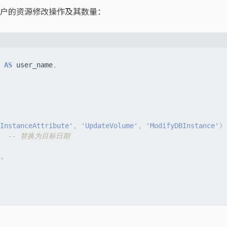
户的资源修改操作及其数量：
AS
user_name
,
InstanceAttribute'
,
'UpdateVolume'
,
'ModifyDBInstance'
)
,