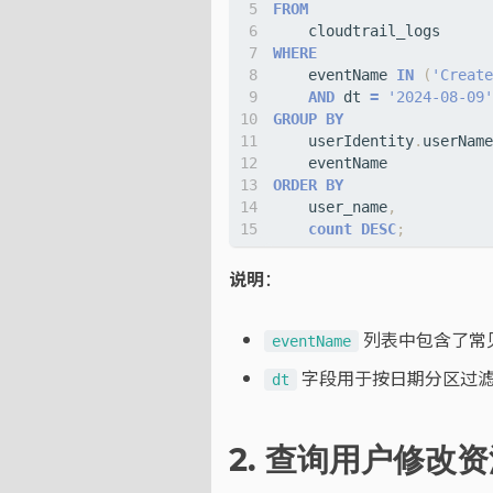
FROM
cloudtrail_logs
WHERE
eventName
IN
(
'Create
AND
dt
=
'2024-08-09'
GROUP
BY
userIdentity
.
userName
eventName
ORDER
BY
user_name
,
count
DESC
;
说明
：
列表中包含了常
eventName
字段用于按日期分区过
dt
2. 查询用户修改