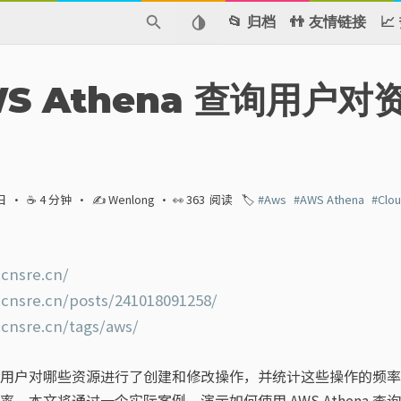
📂 归档
👬 友情链接

S Athena 查询用户
日
·
☕ 4 分钟
·
✍ Wenlong
· 👀
363
阅读
🏷️
#Aws
#AWS Athena
#Clou
cnsre.cn/
.cnsre.cn/posts/241018091258/
.cnsre.cn/tags/aws/
用户对哪些资源进行了创建和修改操作，并统计这些操作的频率
文将通过一个实际案例，演示如何使用 AWS Athena 查询 Cl