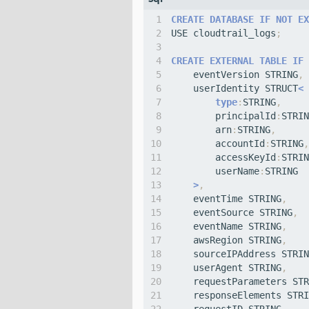
CREATE
DATABASE
IF
NOT
EX
USE
cloudtrail_logs
;
CREATE
EXTERNAL
TABLE
IF
eventVersion
STRING
,
userIdentity
STRUCT
<
type
:
STRING
,
principalId
:
STRIN
arn
:
STRING
,
accountId
:
STRING
,
accessKeyId
:
STRIN
userName
:
STRING
>
,
eventTime
STRING
,
eventSource
STRING
,
eventName
STRING
,
awsRegion
STRING
,
sourceIPAddress
STRIN
userAgent
STRING
,
requestParameters
STR
responseElements
STRI