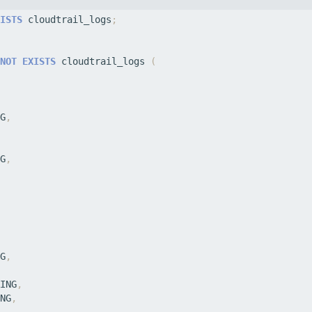
ISTS
cloudtrail_logs
;
NOT
EXISTS
cloudtrail_logs
(
G
,
G
,
G
,
ING
,
NG
,