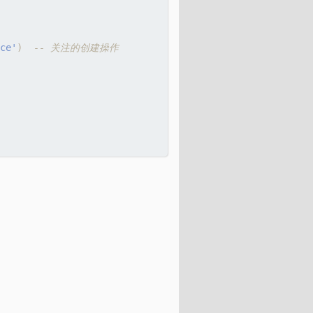
ce'
)