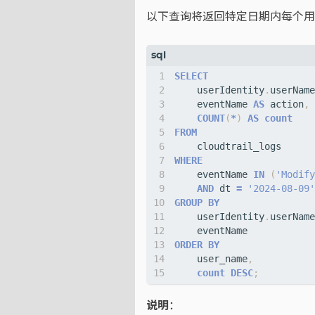
以下查询将返回特定日期内每个用
SELECT
userIdentity
.
userName
eventName
AS
action
,
COUNT
(
*
)
AS
count
FROM
cloudtrail_logs
WHERE
eventName
IN
(
'Modify
AND
dt
=
'2024-08-09'
GROUP
BY
userIdentity
.
userName
eventName
ORDER
BY
user_name
,
count
DESC
;
说明
：