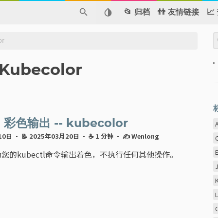
📂 归档
👬 友情链接

or
Kubecolor
l 彩色输出 -- kubecolor
月10日
· 📝 2025年03月20日
· ☕ 1 分钟
·
✍ Wenlong
or 为您的kubectl命令输出着色，不执行任何其他操作。