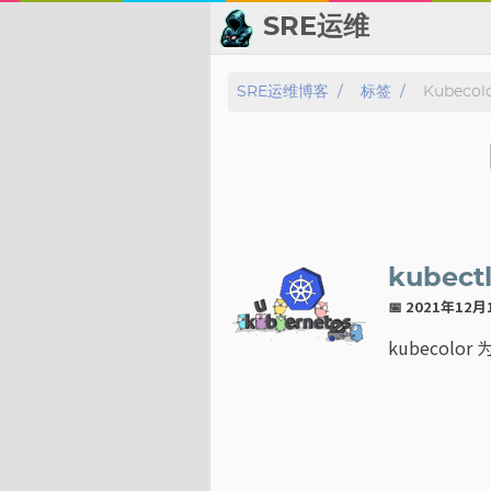
SRE运维
📂 归档
SRE运维博客
标签
Kubecol
👬 友情链接
📈 热点新闻
💬 留言板
kubect
🙈 关于博主
📅 2021年12
kubecol
标签
分类
系列