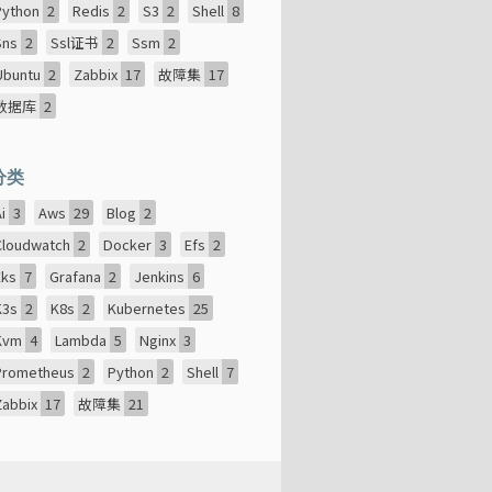
Python
2
Redis
2
S3
2
Shell
8
Sns
2
Ssl证书
2
Ssm
2
Ubuntu
2
Zabbix
17
故障集
17
数据库
2
分类
Ai
3
Aws
29
Blog
2
Cloudwatch
2
Docker
3
Efs
2
Eks
7
Grafana
2
Jenkins
6
K3s
2
K8s
2
Kubernetes
25
Kvm
4
Lambda
5
Nginx
3
Prometheus
2
Python
2
Shell
7
Zabbix
17
故障集
21