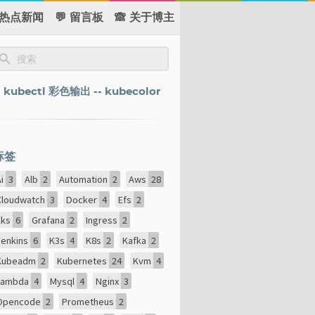
 热点新闻
💬 留言板
🙈 关于博主
kubectl 彩色输出 -- kubecolor
标签
Ai
3
Alb
2
Automation
2
Aws
28
Cloudwatch
3
Docker
4
Efs
2
Eks
6
Grafana
2
Ingress
2
Jenkins
6
K3s
4
K8s
2
Kafka
2
Kubeadm
2
Kubernetes
24
Kvm
4
Lambda
4
Mysql
4
Nginx
3
Opencode
2
Prometheus
2