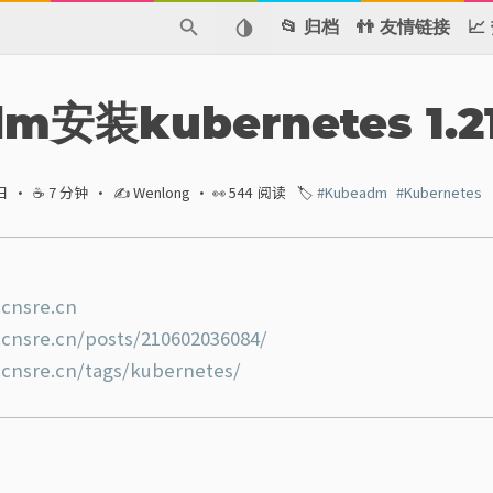
📂 归档
👬 友情链接

m安装kubernetes 1.2
日
·
☕ 7 分钟
·
✍ Wenlong
· 👀
544
阅读
🏷️
#Kubeadm
#Kubernetes
.cnsre.cn
.cnsre.cn/posts/210602036084/
.cnsre.cn/tags/kubernetes/