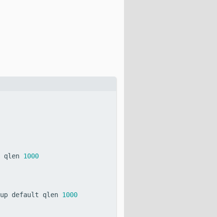
 qlen 
1000
up default qlen 
1000