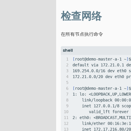
检查网络
在所有节点执行命令
[
root@demo-master-a-1 ~
]
169.254.0.0/16 dev eth0 s
[
root@demo-master-a-1 ~
]
1: lo: <LOOPBACK,UP,LOWER
2: eth0: <BROADCAST,MULTI