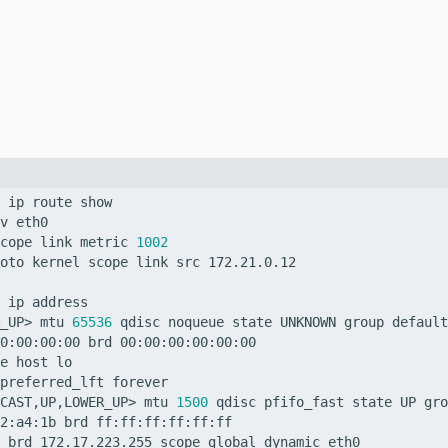
cope link metric 
1002
_UP> mtu 
65536
 qdisc noqueue state UNKNOWN group default
CAST,UP,LOWER_UP> mtu 
1500
 qdisc pfifo_fast state UP gro