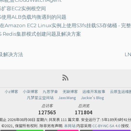
和配置CloudWatchAgent
S扩容EC2实例根空间
S使用ALB负载均衡遇到的问题
在Amazon EC2 Linux实例上使用S3fs挂载S3存储桶 - 完
S Redis集群模式创建问题及解决方案
障以及解决方法
LN
弟
小z博客
小柒博客
九思学舍
无缺博客
运维开发故事
云原生运维
凡梦星尘空间站
Jaxx.Wang
Jackie's Blog
总访客
总浏览
127565
171804
截止
2026年08月08日 星期六 共发表 111 篇文章.
安全运行了: 5年189天6时41
©2021, 保留所有权利. 除非另有声明.
本网站
内容采用
CC-BY-NC-SA 4.0
授权.