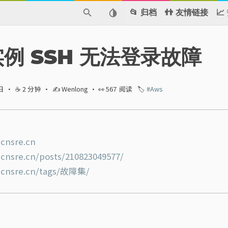
📂 归档
👬 友情链接

 实例 SSH 无法登录故障
日
·
☕ 2 分钟
·
✍ Wenlong
· 👀
567
阅读
🏷️
#Aws
.cnsre.cn
.cnsre.cn/posts/210823049577/
.cnsre.cn/tags/故障集/