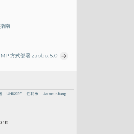
整指南
MP 方式部署 zabbix 5.0
圈
UNIXSRE
任我乐
JaromeJiang
分35秒