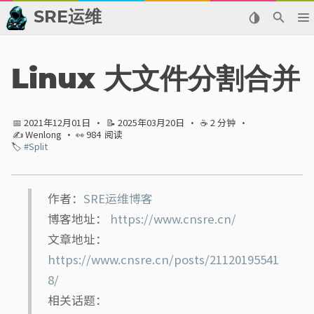
SRE运维
📂 归档
Linux 大文件分割合并
👬 友情链接
📅 2021年12月01日
·
📝 2025年03月20日
·
☕ 2 分钟
·
📈 热点新闻
✍ Wenlong
· 👀
984
阅读
🏷️
#Split
💬 留言板
🙈 关于博主
作者：
SRE运维博客
博客地址：
https://www.cnsre.cn/
标签
文章地址：
https://www.cnsre.cn/posts/21120195541
分类
8/
相关话题：
系列