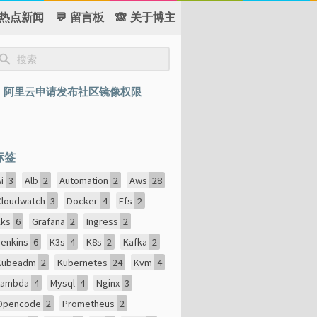
 热点新闻
💬 留言板
🙈 关于博主
阿里云申请发布社区镜像权限
标签
Ai
3
Alb
2
Automation
2
Aws
28
Cloudwatch
3
Docker
4
Efs
2
Eks
6
Grafana
2
Ingress
2
Jenkins
6
K3s
4
K8s
2
Kafka
2
Kubeadm
2
Kubernetes
24
Kvm
4
Lambda
4
Mysql
4
Nginx
3
Opencode
2
Prometheus
2