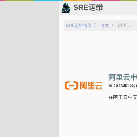
SRE运维
📂 归档
SRE运维博客
分类
阿里云
👬 友情链接
📈 热点新闻
💬 留言板
阿里云
🙈 关于博主
📅 2023年12
在阿里云中
标签
分类
系列