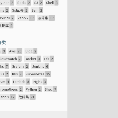
Python
2
Redis
2
S3
2
Shell
8
Sns
2
Ssl证书
2
Ssm
2
Ubuntu
2
Zabbix
17
故障集
17
数据库
2
分类
Ai
3
Aws
29
Blog
2
Cloudwatch
2
Docker
3
Efs
2
Eks
7
Grafana
2
Jenkins
6
K3s
2
K8s
2
Kubernetes
25
Kvm
4
Lambda
5
Nginx
3
Prometheus
2
Python
2
Shell
7
Zabbix
17
故障集
21