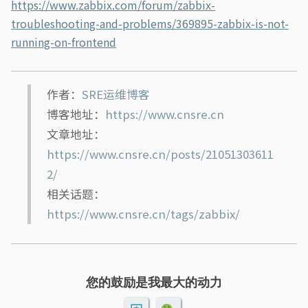
https://www.zabbix.com/forum/zabbix-
troubleshooting-and-problems/369895-zabbix-is-not-
running-on-frontend
作者：
SRE运维博客
博客地址：
https://www.cnsre.cn
文章地址：
https://www.cnsre.cn/posts/21051303611
2/
相关话题：
https://www.cnsre.cn/tags/zabbix/
您的鼓励是我最大的动力