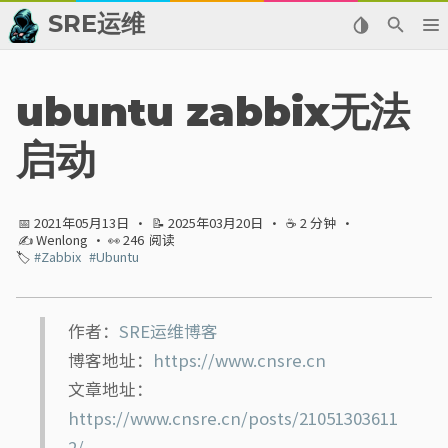
SRE运维
📂 归档
ubuntu zabbix无法
👬 友情链接
启动
📈 热点新闻
📅 2021年05月13日
·
📝 2025年03月20日
·
☕ 2 分钟
·
💬 留言板
✍ Wenlong
· 👀
246
阅读
🏷️
#Zabbix
#Ubuntu
🙈 关于博主
标签
作者：
SRE运维博客
博客地址：
https://www.cnsre.cn
分类
文章地址：
https://www.cnsre.cn/posts/21051303611
系列
2/