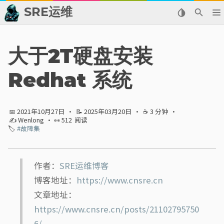
SRE运维
📂 归档
大于2T硬盘安装
👬 友情链接
Redhat 系统
📈 热点新闻
📅 2021年10月27日
·
📝 2025年03月20日
·
☕ 3 分钟
·
💬 留言板
✍ Wenlong
· 👀
512
阅读
🏷️
#故障集
🙈 关于博主
标签
作者：
SRE运维博客
博客地址：
https://www.cnsre.cn
分类
文章地址：
https://www.cnsre.cn/posts/21102795750
系列
6/