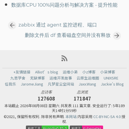
数据库CPU 100%问题分析与解决方案 - 提升性能
zabbix 通过 agent 监控进程、端口
删除文件后 df 查看磁盘空间并没有释放
+友情链接
Alliot’s blog
运维小弟
小z博客
小柒博客
九思学舍
无缺博客
运维开发故事
云原生运维圈
UNIXSRE
任我乐
JaromeJiang
凡梦星尘空间站
Jaxx.Wang
Jackie's Blog
总访客
总浏览
127608
171847
本站截止
2026年08月08日 星期六 共发表 111 篇文章.
安全运行了: 5年189
天14时2分0秒
©2021, 保留所有权利. 除非另有声明.
本网站
内容采用
CC-BY-NC-SA 4.0
授
权.