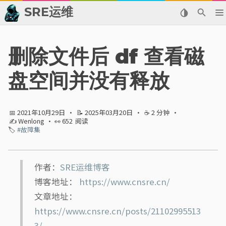
SRE运维
📂 归档
删除文件后 df 查看磁
👬 友情链接
盘空间并没有释放
📈 热点新闻
📅 2021年10月29日
·
📝 2025年03月20日
·
☕ 2 分钟
·
💬 留言板
✍ Wenlong
· 👀
652
阅读
🏷️
#故障集
🙈 关于博主
标签
作者：
SRE运维博客
博客地址：
https://www.cnsre.cn/
分类
文章地址：
https://www.cnsre.cn/posts/21102995513
系列
3/