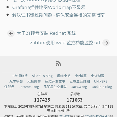
记一次 Ubuntu 内核升级故障处理
Grafana插件地图Worldmap不显示
解决证书链过期问题 - 确保安全连接的完整指南
大于2T硬盘安装 Redhat 系统
zabbix 使用 web 监控功能监控 url
+友情链接
Alliot’s blog
运维小弟
小z博客
小柒博客
九思学舍
无缺博客
运维开发故事
云原生运维圈
UNIXSRE
任我乐
JaromeJiang
凡梦星尘空间站
Jaxx.Wang
Jackie's Blog
总访客
总浏览
127425
171663
本站截止
2026年08月07日 星期五 共发表 111 篇文章.
安全运行了: 5年188
天10时40分9秒
©2021, 保留所有权利. 除非另有声明.
本网站
内容采用
CC-BY-NC-SA 4.0
授