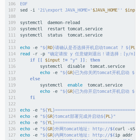
EOF
sed -i 
'2i\export JAVA_HOME='
$JAVA_HOME
''
$input
echo
 -e 
"
${
RD
}
请确认是否选择开机启动tomcat ? 
${
PL
}
read
 -r -p 
"确定请按 y 任意键则退出！请选择：[y/n]"
if
[[
$input
 !
=
"y"
]]
;
then
echo
 -e 
"
${
GR
}
已为你关闭tomcat开机启动 
${
P
else
        systemctl  
enable
echo
 -e 
"
${
GR
}
已为你开启tomcat开机启动 
${
P
fi
echo
 -e 
"
${
YL
}
==================================
echo
 -e 
"
${
GR
}
tomcat部署完成并启动
${
PL
}
"
echo
 -e 
"
${
YL
}
==================================
echo
 -e 
"
${
GR
}
外网tomcat地址: http://
$(
curl -sS -
echo
 -e 
"
${
GR
}
内网tomcat地址: http://
$(
ip addr 
|
 