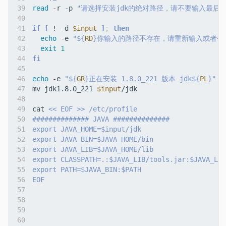
read
 -r -p 
"请选择安装jdk的绝对路径，请不要输入最后的
if
[
 ! -d 
$input
]
;
then
echo
 -e 
"
${
RD
}
你输入的路径不存在，请重新输入或者创
exit
1
fi
echo
 -e 
"
${
GR
}
正在安装 1.8.0_221 版本 jdk
${
PL
}
"
mv jdk1.8.0_221 
$input
cat 
EOF