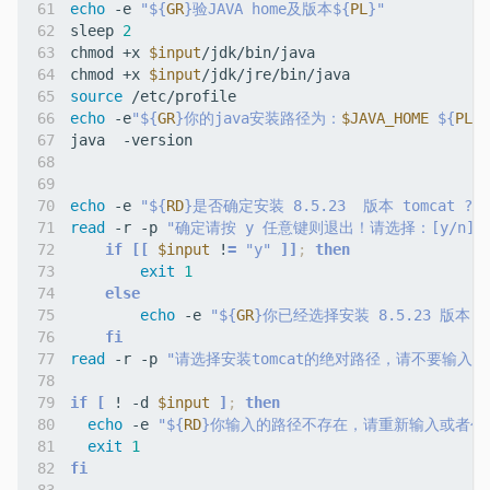
echo
 -e 
"
${
GR
}
验JAVA home及版本
${
PL
}
"
sleep 
2
chmod +x 
$input
chmod +x 
$input
source
echo
 -e
"
${
GR
}
你的java安装路径为：
$JAVA_HOME
${
PL
}
"
echo
 -e 
"
${
RD
}
是否确定安装 8.5.23  版本 tomcat ? 
$
read
 -r -p 
"确定请按 y 任意键则退出！请选择：[y/n]"
if
[[
$input
 !
=
"y"
]]
;
then
exit
1
else
echo
 -e 
"
${
GR
}
你已经选择安装 8.5.23 版本 to
fi
read
 -r -p 
"请选择安装tomcat的绝对路径，请不要输入最
if
[
 ! -d 
$input
]
;
then
echo
 -e 
"
${
RD
}
你输入的路径不存在，请重新输入或者创
exit
1
fi