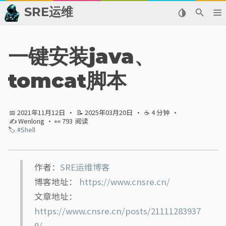
SRE运维
📂 归档
一键安装java、
👬 友情链接
tomcat脚本
📈 热点新闻
📅 2021年11月12日
·
📝 2025年03月20日
·
☕ 4 分钟
·
💬 留言板
✍ Wenlong
· 👀
793
阅读
🏷️
#Shell
🙈 关于博主
标签
作者：
SRE运维博客
博客地址：
https://www.cnsre.cn/
分类
文章地址：
https://www.cnsre.cn/posts/21111283937
系列
9/