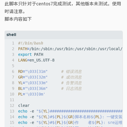
此脚本只针对于centos7完成测试，其他版本未测试。使用
时请注意。
脚本内容如下
PATH
=
export
LANG
=
RD
=
"\033[31m"
# 错误消息
GR
=
"\033[32m"
# 成功消息
YL
=
"\033[33m"
# 告警消息
BL
=
"\033[36m"
# 日志消息
PL
=
'\033[0m'
echo
 -e 
"
${
YL
}
##################################
echo
 -e 
"
${
YL
}
#
${
PL
}${
GR
}
脚本名称
${
PL
}
: 一键安装jav
echo
 -e 
"
${
YL
}
#
${
PL
}${
GR
}
作    者
${
PL
}
: sre运维博客