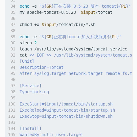
echo
 -e 
"
${
GR
}
正在安装 8.5.23 版本 tomcat
${
PL
}
"
mv apache-tomcat-8.5.23  
$input
chmod +x 
$input
echo
 -e 
"
${
GR
}
正在将tomcat加入系统服务
${
PL
}
"
sleep 
2
cat 