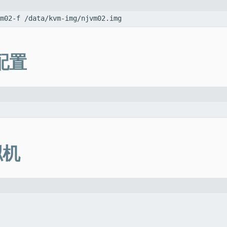
配置
拟机