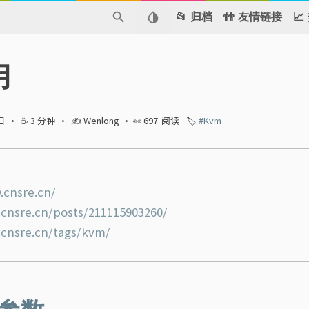
📂 归档
👬 友情链接

用
日
·
☕ 3 分钟
·
✍ Wenlong
· 👀
697
阅读
🏷️
#Kvm
.cnsre.cn/
.cnsre.cn/posts/211115903260/
.cnsre.cn/tags/kvm/