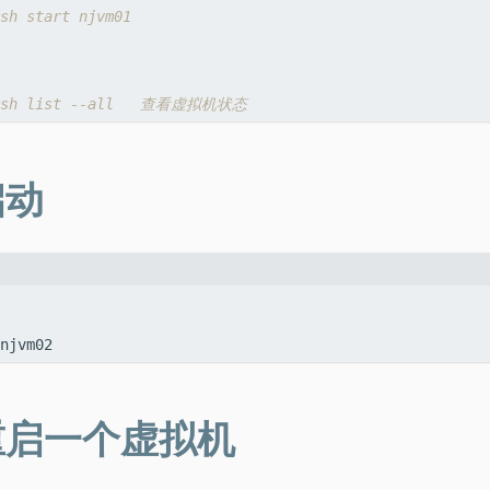
sh start njvm01
rsh list --all   查看虚拟机状态
启动
重启一个虚拟机