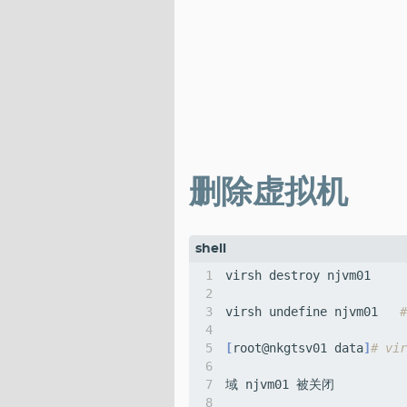
删除虚拟机
virsh destroy njvm01     
virsh undefine njvm01   
[
root@nkgtsv01 data
]
# vir