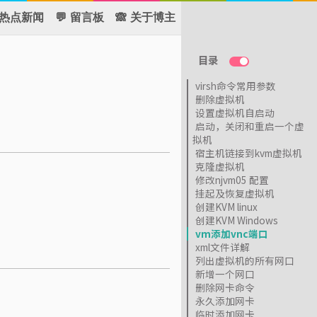
 热点新闻
💬 留言板
🙈 关于博主
目录
virsh命令常用参数
删除虚拟机
设置虚拟机自启动
启动，关闭和重启一个虚
拟机
宿主机链接到kvm虚拟机
克隆虚拟机
修改njvm05 配置
挂起及恢复虚拟机
创建KVM linux
创建KVM Windows
vm添加vnc端口
xml文件详解
列出虚拟机的所有网口
新增一个网口
删除网卡命令
永久添加网卡
临时添加网卡