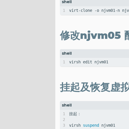
修改njvm05 
挂起及恢复虚
virsh 
suspend