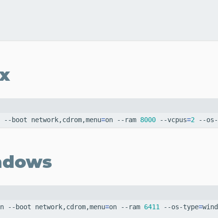
x
 --boot network,cdrom,menu
=
on --ram 
8000
 --vcpus
=
2
 --os-
ndows
n --boot network,cdrom,menu
=
on --ram 
6411
 --os-type
=
wind