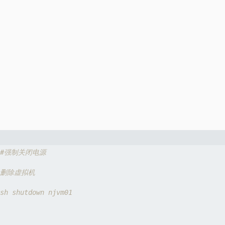
#强制关闭电源
#删除虚拟机
sh shutdown njvm01