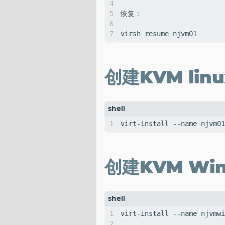
创建KVM linu
virt-install --name njvm01
创建KVM Wi
virt-install --name njvmwi