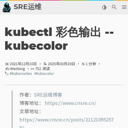
SRE运维
📂 归档
kubectl 彩色输出 --
👬 友情链接
kubecolor
📈 热点新闻
📅 2021年12月10日
·
📝 2025年03月20日
·
☕ 1 分钟
·
💬 留言板
✍ Wenlong
· 👀
752
阅读
🏷️
#Kubernetes
#Kubecolor
🙈 关于博主
标签
作者：
SRE运维博客
博客地址：
https://www.cnsre.cn/
分类
文章地址：
https://www.cnsre.cn/posts/21121095257
系列
8/