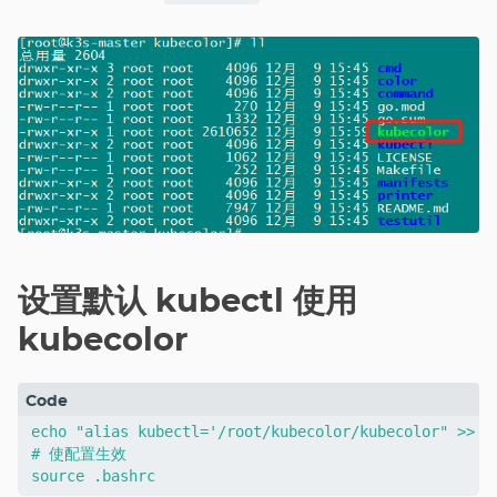
设置默认 kubectl 使用
kubecolor
echo "alias kubectl='/root/kubecolor/kubecolor" >> ~/
# 使配置生效
