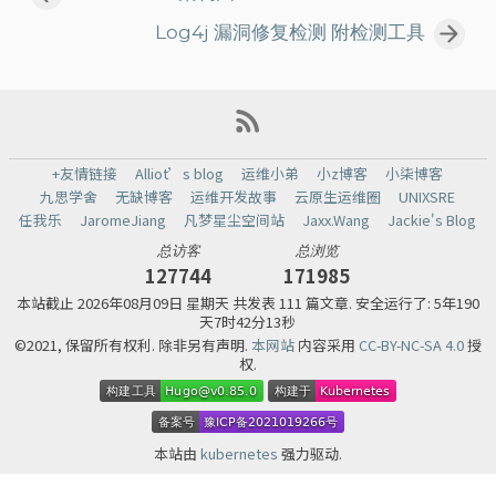
Log4j 漏洞修复检测 附检测工具
+友情链接
Alliot’s blog
运维小弟
小z博客
小柒博客
九思学舍
无缺博客
运维开发故事
云原生运维圈
UNIXSRE
任我乐
JaromeJiang
凡梦星尘空间站
Jaxx.Wang
Jackie's Blog
总访客
总浏览
127744
171985
本站截止
2026年08月09日 星期天 共发表 111 篇文章.
安全运行了: 5年190
天7时42分14秒
©2021, 保留所有权利. 除非另有声明.
本网站
内容采用
CC-BY-NC-SA 4.0
授
权.
本站由
kubernetes
强力驱动.