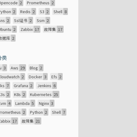
Opencode
2
Prometheus
2
Python
2
Redis
2
S3
2
Shell
8
Sns
2
Ssl证书
2
Ssm
2
Ubuntu
2
Zabbix
17
故障集
17
数据库
2
分类
Ai
3
Aws
29
Blog
2
Cloudwatch
2
Docker
3
Efs
2
Eks
7
Grafana
2
Jenkins
6
K3s
2
K8s
2
Kubernetes
25
Kvm
4
Lambda
5
Nginx
3
Prometheus
2
Python
2
Shell
7
Zabbix
17
故障集
21