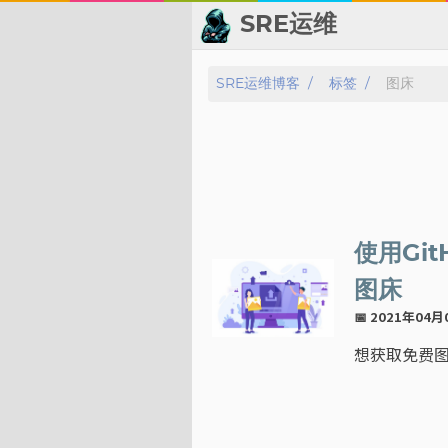
SRE运维
📂 归档
SRE运维博客
标签
图床
👬 友情链接
📈 热点新闻
💬 留言板
使用Git
🙈 关于博主
图床
📅 2021年04
标签
想获取免费图床
分类
系列