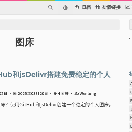
📂 归档
👬 友情链接

图床
Hub和jsDelivr搭建免费稳定的个人
月02日
· 📝 2025年03月20日
· ☕ 4 分钟
·
✍ Wenlong
？使用GitHub和jsDelivr创建一个稳定的个人图床。