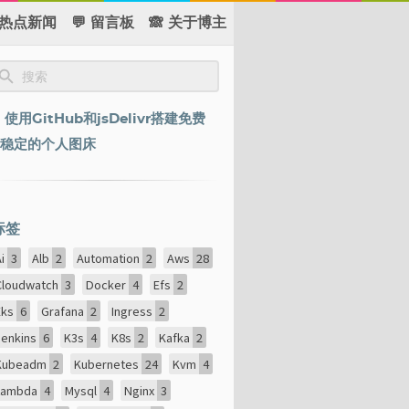
 热点新闻
💬 留言板
🙈 关于博主
使用GitHub和jsDelivr搭建免费
稳定的个人图床
标签
Ai
3
Alb
2
Automation
2
Aws
28
Cloudwatch
3
Docker
4
Efs
2
Eks
6
Grafana
2
Ingress
2
Jenkins
6
K3s
4
K8s
2
Kafka
2
Kubeadm
2
Kubernetes
24
Kvm
4
Lambda
4
Mysql
4
Nginx
3