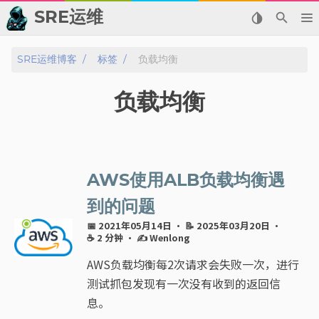
SRE运维
📂 归档
SRE运维博客
标签
负载均衡
👬 友情链接
负载均衡
📈 热点新闻
💬 留言板
AWS使用ALB负载均衡遇
🙈 关于博主
到的问题
📅 2021年05月14日
· 📝 2025年03月20日
·
标签
☕ 2 分钟
·
✍ Wenlong
AWS负载均衡每2次请求会失败一次，进行
分类
测试抓包发现有一次没有收到的返回信
息。
系列