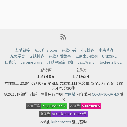
+友情链接
Alliot’s blog
运维小弟
小z博客
小柒博客
九思学舍
无缺博客
运维开发故事
云原生运维圈
UNIXSRE
任我乐
JaromeJiang
凡梦星尘空间站
Jaxx.Wang
Jackie's Blog
总访客
总浏览
127386
171624
本站截止
2026年08月07日 星期五 共发表 111 篇文章.
安全运行了: 5年188
天4时8分30秒
©2021, 保留所有权利. 除非另有声明.
本网站
内容采用
CC-BY-NC-SA 4.0
授
权.
本站由
kubernetes
强力驱动.