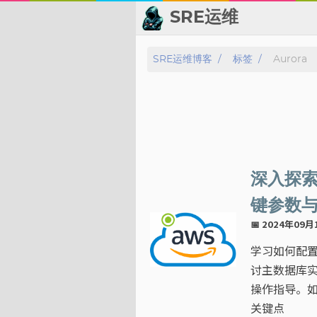
SRE运维
📂 归档
SRE运维博客
标签
Aurora
👬 友情链接
📈 热点新闻
💬 留言板
深入探索 
🙈 关于博主
键参数
📅 2024年09
标签
学习如何配置 
分类
讨主数据库
操作指导。如何
系列
关键点