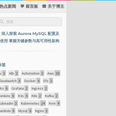
 热点新闻
💬 留言板
🙈 关于博主
深入探索 Aurora MySQL 配置及
使用 掌握关键参数与高可用性架构
标签
Ai
3
Alb
2
Automation
2
Aws
28
Cloudwatch
3
Docker
4
Efs
2
Eks
6
Grafana
2
Ingress
2
Jenkins
6
K3s
4
K8s
2
Kafka
2
Kubeadm
2
Kubernetes
24
Kvm
4
Lambda
4
Mysql
4
Nginx
3