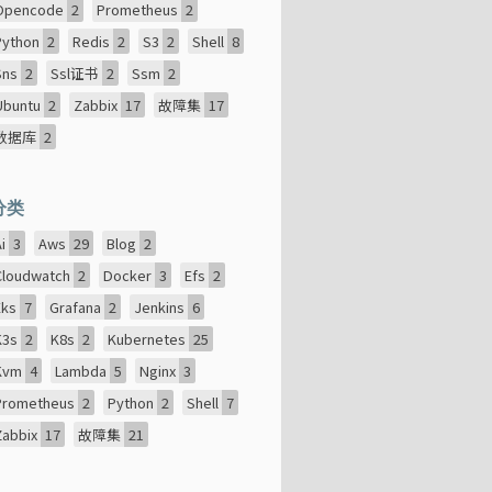
Opencode
2
Prometheus
2
Python
2
Redis
2
S3
2
Shell
8
Sns
2
Ssl证书
2
Ssm
2
Ubuntu
2
Zabbix
17
故障集
17
数据库
2
分类
Ai
3
Aws
29
Blog
2
Cloudwatch
2
Docker
3
Efs
2
Eks
7
Grafana
2
Jenkins
6
K3s
2
K8s
2
Kubernetes
25
Kvm
4
Lambda
5
Nginx
3
Prometheus
2
Python
2
Shell
7
Zabbix
17
故障集
21