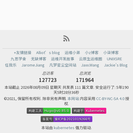
+友情链接
Alliot’s blog
运维小弟
小z博客
小柒博客
九思学舍
无缺博客
运维开发故事
云原生运维圈
UNIXSRE
任我乐
JaromeJiang
凡梦星尘空间站
Jaxx.Wang
Jackie's Blog
总访客
总浏览
127723
171964
本站截止
2026年08月09日 星期天 共发表 111 篇文章.
安全运行了: 5年190
天5时28分36秒
©2021, 保留所有权利. 除非另有声明.
本网站
内容采用
CC-BY-NC-SA 4.0
授
权.
本站由
kubernetes
强力驱动.