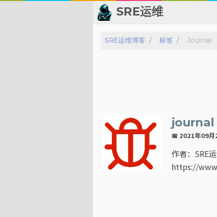
SRE运维
📂 归档
SRE运维博客
标签
Journal
👬 友情链接
📈 热点新闻
💬 留言板
journ
🙈 关于博主
📅 2021年09
作者：SRE运维
标签
https://www
分类
系列