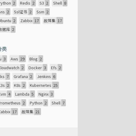
Python
2
Redis
2
S3
2
Shell
8
Sns
2
Ssl证书
2
Ssm
2
Ubuntu
2
Zabbix
17
故障集
17
数据库
2
分类
Ai
3
Aws
29
Blog
2
Cloudwatch
2
Docker
3
Efs
2
Eks
7
Grafana
2
Jenkins
6
K3s
2
K8s
2
Kubernetes
25
Kvm
4
Lambda
5
Nginx
3
Prometheus
2
Python
2
Shell
7
Zabbix
17
故障集
21