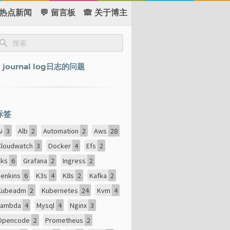
 热点新闻
💬 留言板
🙈 关于博主
journal log日志的问题
标签
Ai
3
Alb
2
Automation
2
Aws
28
Cloudwatch
3
Docker
4
Efs
2
Eks
6
Grafana
2
Ingress
2
Jenkins
6
K3s
4
K8s
2
Kafka
2
Kubeadm
2
Kubernetes
24
Kvm
4
Lambda
4
Mysql
4
Nginx
3
Opencode
2
Prometheus
2