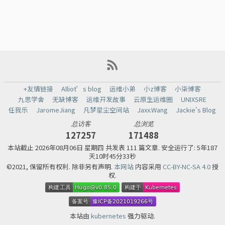
+友情链接
Alliot’s blog
运维小弟
小z博客
小柒博客
九思学舍
无缺博客
运维开发故事
云原生运维圈
UNIXSRE
任我乐
JaromeJiang
凡梦星尘空间站
Jaxx.Wang
Jackie's Blog
总访客
总浏览
127257
171488
本站截止
2026年08月06日 星期四 共发表 111 篇文章.
安全运行了: 5年187
天10时45分33秒
©2021, 保留所有权利. 除非另有声明.
本网站
内容采用
CC-BY-NC-SA 4.0
授
权.
本站由
kubernetes
强力驱动.