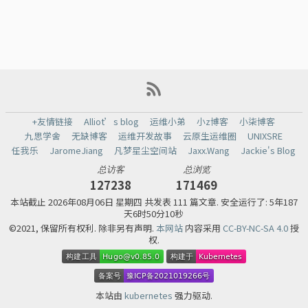
+友情链接
Alliot’s blog
运维小弟
小z博客
小柒博客
九思学舍
无缺博客
运维开发故事
云原生运维圈
UNIXSRE
任我乐
JaromeJiang
凡梦星尘空间站
Jaxx.Wang
Jackie's Blog
总访客
总浏览
127238
171469
本站截止
2026年08月06日 星期四 共发表 111 篇文章.
安全运行了: 5年187
天6时50分10秒
©2021, 保留所有权利. 除非另有声明.
本网站
内容采用
CC-BY-NC-SA 4.0
授
权.
本站由
kubernetes
强力驱动.