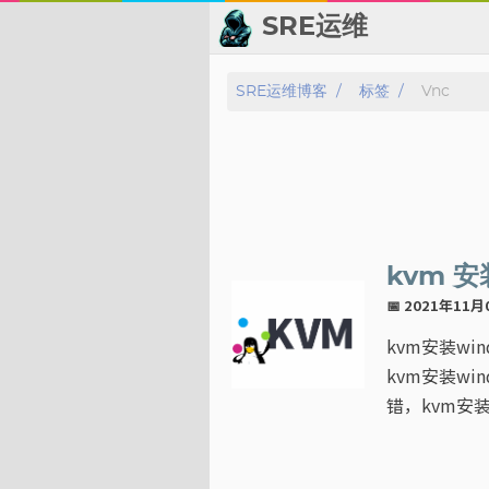
SRE运维
📂 归档
SRE运维博客
标签
Vnc
👬 友情链接
📈 热点新闻
💬 留言板
kvm 安
🙈 关于博主
📅 2021年11
kvm安装wi
标签
kvm安装wi
错，kvm安装w
分类
系列