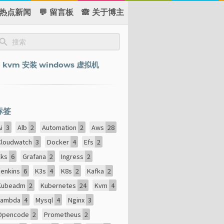
 热点新闻
💬 留言板
🙈 关于博主
kvm 安装 windows 虚拟机
标签
Ai
3
Alb
2
Automation
2
Aws
28
Cloudwatch
3
Docker
4
Efs
2
Eks
6
Grafana
2
Ingress
2
Jenkins
6
K3s
4
K8s
2
Kafka
2
Kubeadm
2
Kubernetes
24
Kvm
4
Lambda
4
Mysql
4
Nginx
3
Opencode
2
Prometheus
2