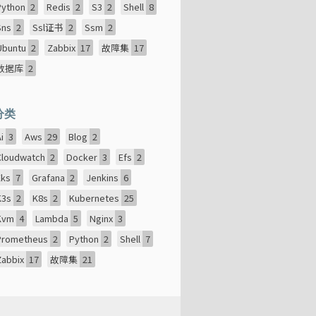
Python
2
Redis
2
S3
2
Shell
8
Sns
2
Ssl证书
2
Ssm
2
Ubuntu
2
Zabbix
17
故障集
17
数据库
2
分类
Ai
3
Aws
29
Blog
2
Cloudwatch
2
Docker
3
Efs
2
Eks
7
Grafana
2
Jenkins
6
K3s
2
K8s
2
Kubernetes
25
Kvm
4
Lambda
5
Nginx
3
Prometheus
2
Python
2
Shell
7
Zabbix
17
故障集
21