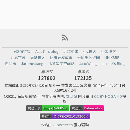
+友情链接
Alliot’s blog
运维小弟
小z博客
小柒博客
九思学舍
无缺博客
运维开发故事
云原生运维圈
UNIXSRE
任我乐
JaromeJiang
凡梦星尘空间站
Jaxx.Wang
Jackie's Blog
总访客
总浏览
127892
172135
本站截止
2026年08月10日 星期一 共发表 111 篇文章.
安全运行了: 5年191
天5时16分2秒
©2021, 保留所有权利. 除非另有声明.
本网站
内容采用
CC-BY-NC-SA 4.0
授
权.
本站由
kubernetes
强力驱动.