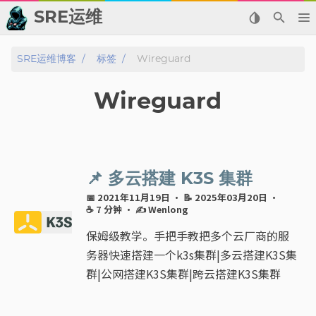
SRE运维
📂 归档
SRE运维博客
标签
Wireguard
👬 友情链接
Wireguard
📈 热点新闻
💬 留言板
📌 多云搭建 K3S 集群
🙈 关于博主
📅 2021年11月19日
· 📝 2025年03月20日
·
☕ 7 分钟
·
✍ Wenlong
标签
保姆级教学。手把手教把多个云厂商的服
务器快速搭建一个k3s集群|多云搭建K3S集
分类
群|公网搭建K3S集群|跨云搭建K3S集群
系列