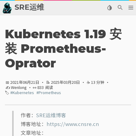
SRE运维
📂 归档
Kubernetes 1.19 安
👬 友情链接
装 Prometheus-
📈 热点新闻
Oprator
💬 留言板
📅 2021年06月21日
·
📝 2025年03月20日
·
☕ 13 分钟
·
🙈 关于博主
✍ Wenlong
· 👀
833
阅读
🏷️
#Kubernetes
#Prometheus
标签
分类
作者：
SRE运维博客
博客地址：
https://www.cnsre.cn
系列
文章地址：