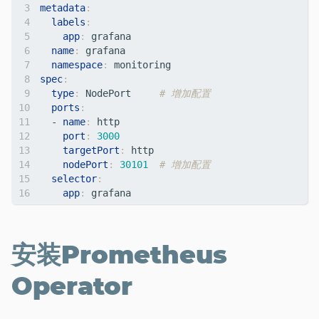
metadata
:
labels
:
app
:
grafana
name
:
grafana
namespace
:
monitoring
spec
:
type
:
NodePort    
# 增加配置
ports
:
- 
name
:
http
port
:
3000
targetPort
:
http
nodePort
:
30101
# 增加配置
selector
:
app
:
grafana
安装Prometheus
Operator