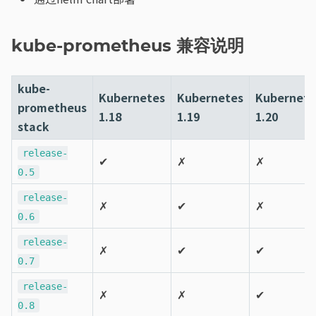
kube-prometheus 兼容说明
kube-
Kubernetes
Kubernetes
Kubernete
prometheus
1.18
1.19
1.20
stack
release-
✔
✗
✗
0.5
release-
✗
✔
✗
0.6
release-
✗
✔
✔
0.7
release-
✗
✗
✔
0.8