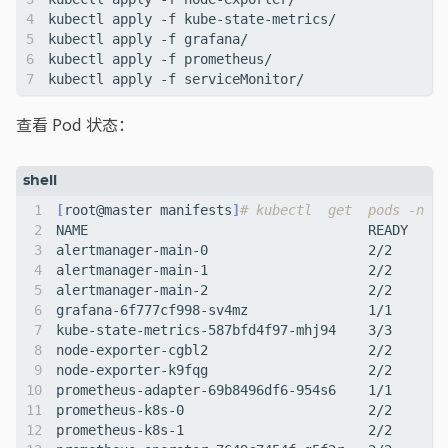
查看 Pod 状态：
[
root@master manifests
]
# kubectl  get  pods -n  m
alertmanager-main-0                    2/2     Ru
alertmanager-main-1                    2/2     Ru
alertmanager-main-2                    2/2     Ru
grafana-6f777cf998-sv4mz               1/1     Ru
kube-state-metrics-587bfd4f97-mhj94    3/3     Ru
node-exporter-cgbl2                    2/2     Ru
node-exporter-k9fqg                    2/2     Ru
prometheus-adapter-69b8496df6-954s6    1/1     Ru
prometheus-k8s-0                       2/2     Ru
prometheus-k8s-1                       2/2     Ru