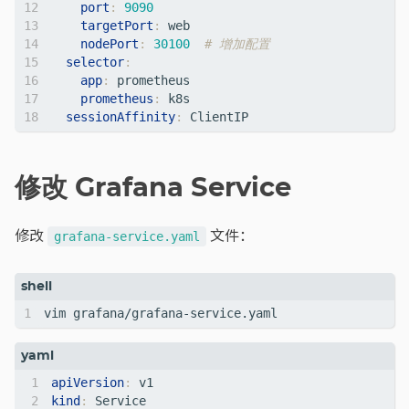
port
:
9090
targetPort
:
web
nodePort
:
30100
# 增加配置
selector
:
app
:
prometheus
prometheus
:
k8s
sessionAffinity
:
ClientIP
修改 Grafana Service
修改
文件：
grafana-service.yaml
apiVersion
:
v1
kind
:
Service