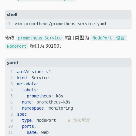
修改
端口类型为
prometheus Service
NodePort，设置
端口为 30100：
NodePort
apiVersion
:
v1
kind
:
Service
metadata
:
labels
:
prometheus
:
k8s
name
:
prometheus-k8s
namespace
:
monitoring
spec
:
type
:
NodePort    
# 增加配置
ports
:
- 
name
:
web