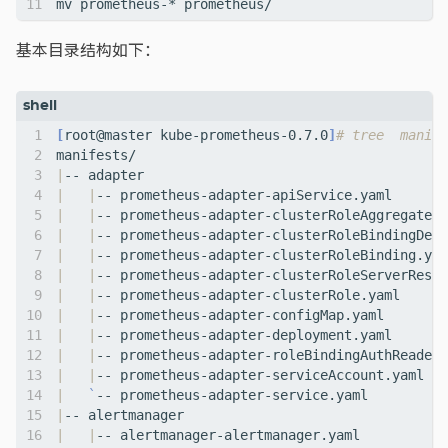
基本目录结构如下：
[
root@master kube-prometheus-0.7.0
]
# tree  manife
|
|
|
|
|
|
|
|
|
|
|
|
|
|
|
|
|
|
|
|
|
|
`
|
|
|