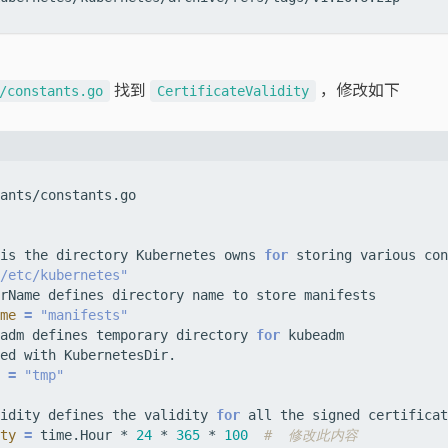
找到
，修改如下
/constants.go
CertificateValidity
is the directory Kubernetes owns 
for
/etc/kubernetes"
me
=
"manifests"
adm defines temporary directory 
for
=
"tmp"
idity defines the validity 
for
ty
=
 time.Hour * 
24
 * 
365
 * 
100
#  修改此内容