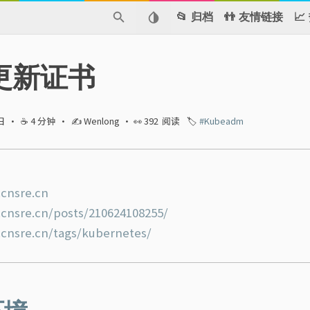
📂 归档
👬 友情链接

 更新证书
日
·
☕ 4 分钟
·
✍ Wenlong
· 👀
392
阅读
🏷️
#Kubeadm
.cnsre.cn
.cnsre.cn/posts/210624108255/
.cnsre.cn/tags/kubernetes/