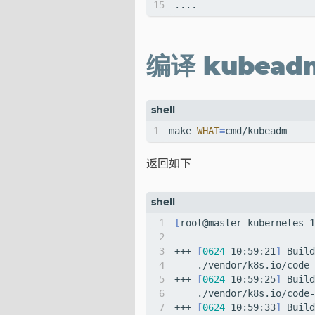
编译 kubead
make 
WHAT
=
返回如下
[
root@master kubernetes-1
+++ 
[
0624
 10:59:21
]
 Build
+++ 
[
0624
 10:59:25
]
 Build
+++ 
[
0624
 10:59:33
]
 Build