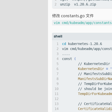
修改 constants.go 文件
vim cmd/kubeadm/app/constants
cd
const 
(
        // KubernetesDir 
KubernetesDir
=
"
ManifestsSubDirNa
        // TempDirForKube
TempDirForKubeadm
        // CertificateVal
CertificateValidi