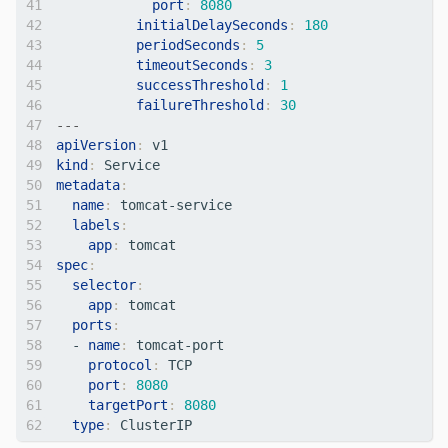
port
:
8080
initialDelaySeconds
:
180
periodSeconds
:
5
timeoutSeconds
:
3
successThreshold
:
1
failureThreshold
:
30
---
apiVersion
:
v1
kind
:
Service
metadata
:
name
:
tomcat-service
labels
:
app
:
tomcat 
spec
:
selector
:
app
:
tomcat  
ports
:
- 
name
:
tomcat-port 
protocol
:
TCP      
port
:
8080
targetPort
:
8080
type
:
ClusterIP 