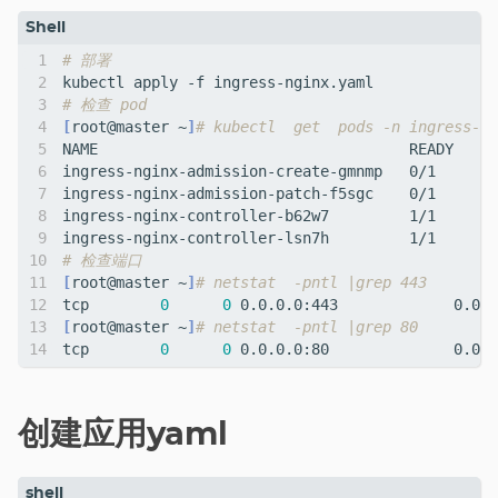
# 部署 
# 检查 pod 
[
root@master ~
]
# kubectl  get  pods -n ingress-ng
ingress-nginx-admission-create-gmnmp   0/1     Co
ingress-nginx-admission-patch-f5sgc    0/1     Co
ingress-nginx-controller-b62w7         1/1     Ru
ingress-nginx-controller-lsn7h         1/1     Ru
# 检查端口
[
root@master ~
]
# netstat  -pntl |grep 443 
tcp        
0
0
[
root@master ~
]
# netstat  -pntl |grep 80        
tcp        
0
0
创建应用yaml