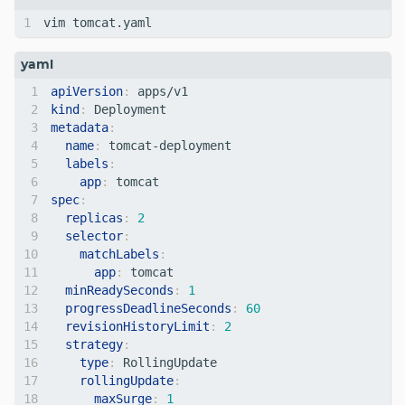
apiVersion
:
apps/v1 
kind
:
Deployment   
metadata
:
name
:
tomcat-deployment     
labels
:
app
:
tomcat  
spec
:
replicas
:
2
selector
:
matchLabels
:
app
:
tomcat
minReadySeconds
:
1
progressDeadlineSeconds
:
60
revisionHistoryLimit
:
2
strategy
:
type
:
RollingUpdate
rollingUpdate
:
maxSurge
:
1