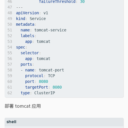
failureThreshold
:
30
---
apiVersion
:
v1
kind
:
Service
metadata
:
name
:
tomcat-service
labels
:
app
:
tomcat 
spec
:
selector
:
app
:
tomcat  
ports
:
- 
name
:
tomcat-port 
protocol
:
TCP      
port
:
8080
targetPort
:
8080
type
:
ClusterIP 
部署 tomcat 应用