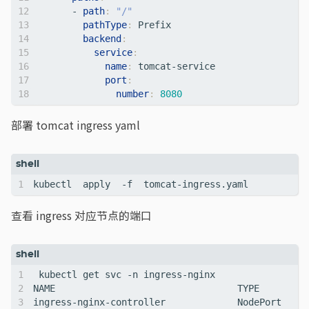
- 
path
:
"/"
pathType
:
Prefix
backend
:
service
:
name
:
tomcat-service
port
:
number
:
8080
部署 tomcat ingress yaml
查看 ingress 对应节点的端口
NAME                                 TYPE        C