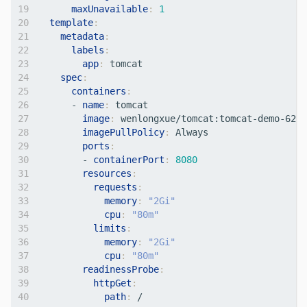
maxUnavailable
:
1
template
:
metadata
:
labels
:
app
:
tomcat
spec
:
containers
:
- 
name
:
tomcat     
image
:
wenlongxue/tomcat:tomcat-demo-62-8
imagePullPolicy
:
Always          
ports
:
- 
containerPort
:
8080
resources
:
requests
:
memory
:
"2Gi"
cpu
:
"80m"
limits
:
memory
:
"2Gi"
cpu
:
"80m"
readinessProbe
:
httpGet
:
path
:
/