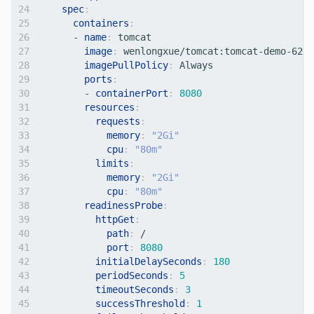
spec
:
containers
:
- 
name
:
tomcat     
image
:
wenlongxue/tomcat:tomcat-demo-62-8
imagePullPolicy
:
Always          
ports
:
- 
containerPort
:
8080
resources
:
requests
:
memory
:
"2Gi"
cpu
:
"80m"
limits
:
memory
:
"2Gi"
cpu
:
"80m"
readinessProbe
:
httpGet
:
path
:
/
port
:
8080
initialDelaySeconds
:
180
periodSeconds
:
5
timeoutSeconds
:
3
successThreshold
:
1