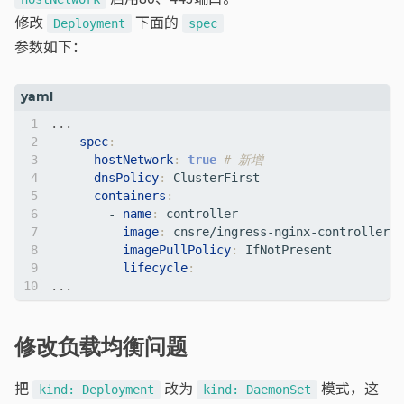
修改
下面的
Deployment
spec
参数如下：
...
spec
:
hostNetwork
:
true
# 新增
dnsPolicy
:
ClusterFirst
containers
:
- 
name
:
controller
image
:
cnsre/ingress-nginx-controller:v
imagePullPolicy
:
IfNotPresent
lifecycle
:
...
修改负载均衡问题
把
改为
模式，这
kind: Deployment
kind: DaemonSet