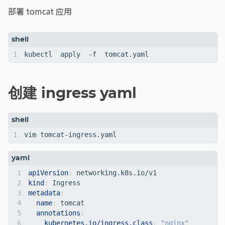
部署 tomcat 应用
创建 ingress yaml
apiVersion
:
networking.k8s.io/v1
kind
:
Ingress
metadata
:
name
:
tomcat
annotations
:
kubernetes.io/ingress.class
:
"nginx"