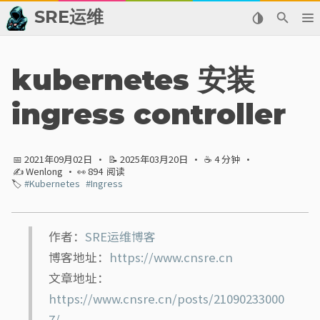
SRE运维
📂 归档
kubernetes 安装
👬 友情链接
ingress controller
📈 热点新闻
📅 2021年09月02日
·
📝 2025年03月20日
·
☕ 4 分钟
·
💬 留言板
✍ Wenlong
· 👀
894
阅读
🏷️
#Kubernetes
#Ingress
🙈 关于博主
标签
作者：
SRE运维博客
博客地址：
https://www.cnsre.cn
分类
文章地址：
https://www.cnsre.cn/posts/21090233000
系列
7/