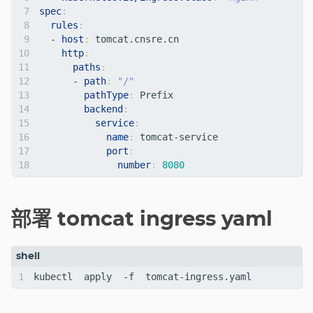
spec
:
rules
:
- 
host
:
tomcat.cnsre.cn
http
:
paths
:
- 
path
:
"/"
pathType
:
Prefix
backend
:
service
:
name
:
tomcat-service
port
:
number
:
8080
部署 tomcat ingress yaml