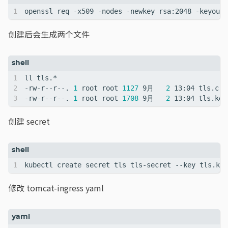
openssl req -x509 -nodes -newkey rsa:2048 -keyout 
创建后会生成两个文件
-rw-r--r--. 
1
 root root 
1127
 9月   
2
-rw-r--r--. 
1
 root root 
1708
 9月   
2
创建 secret
修改 tomcat-ingress yaml