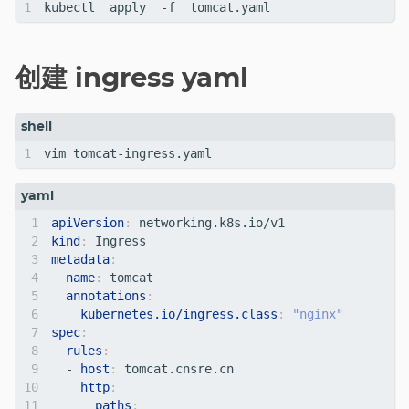
创建 ingress yaml
apiVersion
:
networking.k8s.io/v1
kind
:
Ingress
metadata
:
name
:
tomcat
annotations
:
kubernetes.io/ingress.class
:
"nginx"
spec
:
rules
:
- 
host
:
tomcat.cnsre.cn
http
:
paths
: