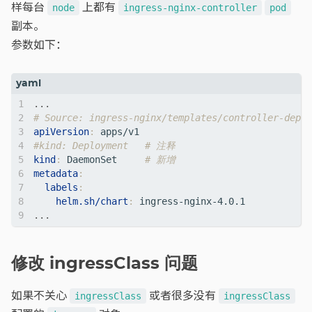
样每台
上都有
node
ingress-nginx-controller
pod
副本。
参数如下：
...
# Source: ingress-nginx/templates/controller-deplo
apiVersion
:
apps/v1
#kind: Deployment   # 注释
kind
:
DaemonSet    
# 新增
metadata
:
labels
:
helm.sh/chart
:
ingress-nginx-4.0.1
...
修改 ingressClass 问题
如果不关心
或者很多没有
ingressClass
ingressClass