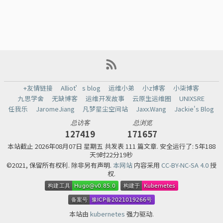
+友情链接
Alliot’s blog
运维小弟
小z博客
小柒博客
九思学舍
无缺博客
运维开发故事
云原生运维圈
UNIXSRE
任我乐
JaromeJiang
凡梦星尘空间站
Jaxx.Wang
Jackie's Blog
总访客
总浏览
127419
171657
本站截止
2026年08月07日 星期五 共发表 111 篇文章.
安全运行了: 5年188
天9时22分19秒
©2021, 保留所有权利. 除非另有声明.
本网站
内容采用
CC-BY-NC-SA 4.0
授
权.
本站由
kubernetes
强力驱动.