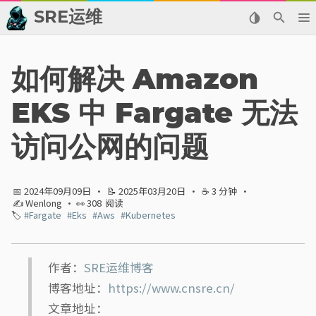
SRE运维
📂 归档
如何解决 Amazon
👬 友情链接
EKS 中 Fargate 无法
📈 热点新闻
访问公网的问题
💬 留言板
📅 2024年09月09日
·
📝 2025年03月20日
·
☕ 3 分钟
·
🙈 关于博主
✍ Wenlong
· 👀
308
阅读
🏷️
#Fargate
#Eks
#Aws
#Kubernetes
标签
分类
作者：
SRE运维博客
博客地址：
https://www.cnsre.cn/
系列
文章地址：