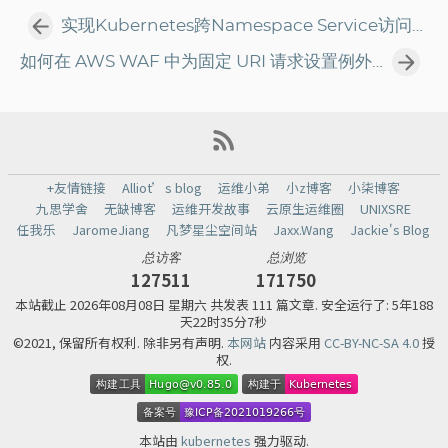
实现Kubernetes跨Namespace Service访问的最佳实践
如何在 AWS WAF 中为固定 URI 请求设置例外？
+友情链接
Alliot’s blog
运维小弟
小z博客
小柒博客
九思学舍
无缺博客
运维开发故事
云原生运维圈
UNIXSRE
任我乐
JaromeJiang
凡梦星尘空间站
Jaxx.Wang
Jackie's Blog
总访客
总浏览
127511
171750
本站截止
2026年08月08日 星期六 共发表 111 篇文章.
安全运行了: 5年188
天22时35分8秒
©2021, 保留所有权利. 除非另有声明.
本网站
内容采用
CC-BY-NC-SA 4.0
授
权.
本站由
kubernetes
强力驱动.