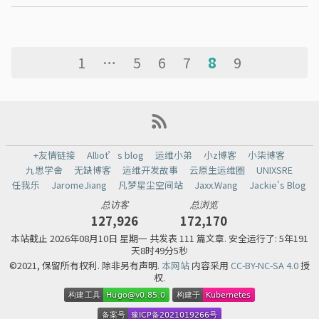
1
…
5
6
7
8
9
+友情链接
Alliot’s blog
运维小弟
小z博客
小柒博客
九思学舍
无缺博客
运维开发故事
云原生运维圈
UNIXSRE
任我乐
JaromeJiang
凡梦星尘空间站
Jaxx.Wang
Jackie's Blog
总访客
总浏览
127,926
172,170
本站截止
2026年08月10日 星期一 共发表 111 篇文章.
安全运行了: 5年191
天8时49分5秒
©2021, 保留所有权利. 除非另有声明.
本网站
内容采用
CC-BY-NC-SA 4.0
授
权.