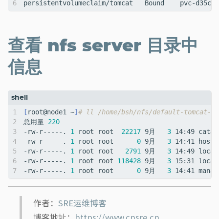
查看 nfs server 目录中
信息
[
root@node1 ~
]
# ll /home/bsh/nfs/default-tomcat-pv
总用量 
220
-rw-r-----. 
1
 root root  
22217
 9月   
3
-rw-r-----. 
1
 root root      
0
 9月   
3
-rw-r-----. 
1
 root root   
2791
 9月   
3
-rw-r-----. 
1
 root root 
118428
 9月   
3
-rw-r-----. 
1
 root root      
0
 9月   
3
作者：
SRE运维博客
博客地址：
https://www.cnsre.cn