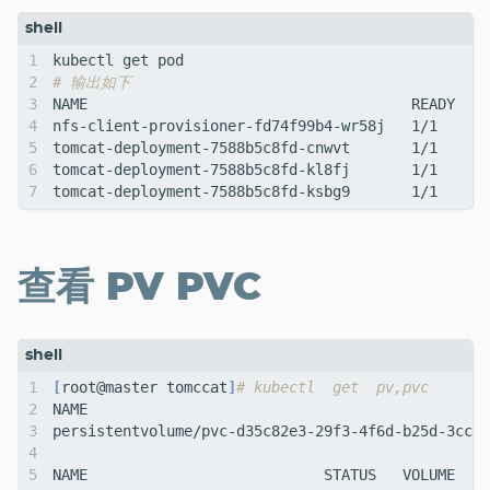
# 输出如下
nfs-client-provisioner-fd74f99b4-wr58j   1/1     R
tomcat-deployment-7588b5c8fd-cnwvt       1/1     R
tomcat-deployment-7588b5c8fd-kl8fj       1/1     R
tomcat-deployment-7588b5c8fd-ksbg9       1/1     R
查看 PV PVC
[
root@master tomccat
]
# kubectl  get  pv,pvc