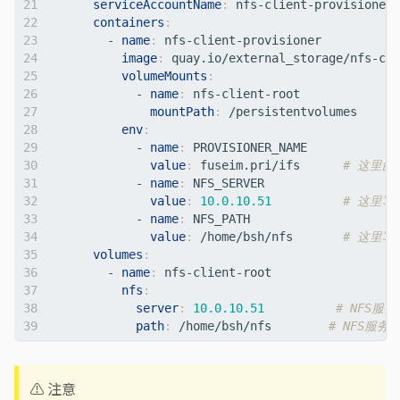
serviceAccountName
:
nfs-client-provisioner
containers
:
- 
name
:
nfs-client-provisioner
image
:
quay.io/external_storage/nfs-cli
volumeMounts
:
- 
name
:
nfs-client-root
mountPath
:
/persistentvolumes
env
:
- 
name
:
PROVISIONER_NAME
value
:
fuseim.pri/ifs     
# 这里的
- 
name
:
NFS_SERVER
value
:
10.0.10.51
# 这里写
- 
name
:
NFS_PATH
value
:
/home/bsh/nfs      
# 这里
volumes
:
- 
name
:
nfs-client-root
nfs
:
server
:
10.0.10.51
# NFS服
path
:
/home/bsh/nfs       
# NFS服
⚠️ 注意