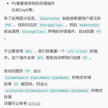
PV需要使用到的存储插件
比如Ceph等；
有了这两部分信息，
就能够根据用户提交的
Kubernetes
，找到对应的
，然后
PVC
StorageClass
Kubernetes
就会调用
声明的存储插件，自动创建
StorageClass
PV
。
不过要使用
，我们就需要一个
的插
NFS
nfs-client
件。这个插件会使
服务自动帮我们创建
。
NFS
PV
自动创建的
会以
PV
的格式存储
${namespace}-${pvcName}-${pvName}
如果
被回收，则会以
PV
的格式
archieved-${namespace}-${pvcName}-${pvName}
存储
详细可以参考
Github