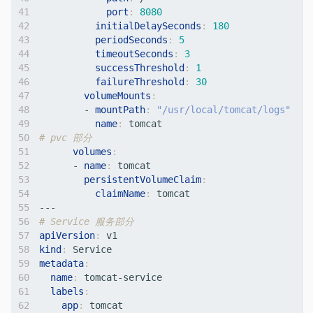
port
:
8080
initialDelaySeconds
:
180
periodSeconds
:
5
timeoutSeconds
:
3
successThreshold
:
1
failureThreshold
:
30
volumeMounts
:
- 
mountPath
:
"/usr/local/tomcat/logs"
name
:
tomcat
# pvc 部分
volumes
:
- 
name
:
tomcat
persistentVolumeClaim
:
claimName
:
tomcat
---
# Service 服务部分
apiVersion
:
v1
kind
:
Service
metadata
:
name
:
tomcat-service
labels
:
app
:
tomcat 