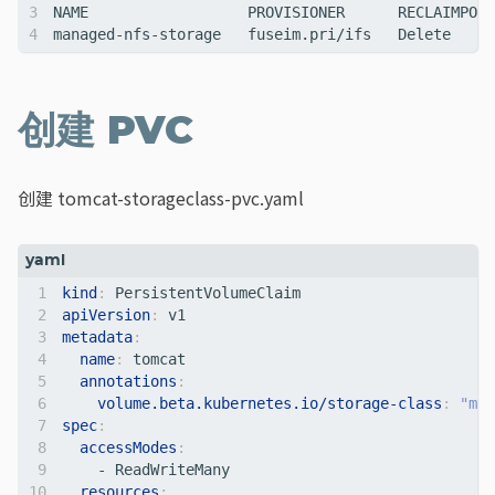
managed-nfs-storage   fuseim.pri/ifs   Delete     
创建 PVC
创建 tomcat-storageclass-pvc.yaml
kind
:
PersistentVolumeClaim
apiVersion
:
v1
metadata
:
name
:
tomcat
annotations
:
volume.beta.kubernetes.io/storage-class
:
"man
spec
:
accessModes
:
- 
ReadWriteMany
resources
: