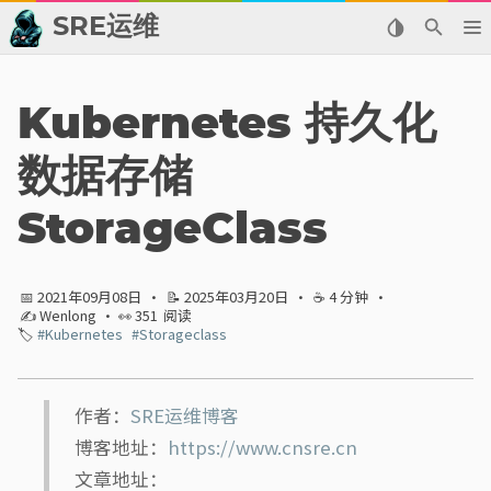
SRE运维
📂 归档
Kubernetes 持久化
👬 友情链接
数据存储
📈 热点新闻
StorageClass
💬 留言板
📅 2021年09月08日
·
📝 2025年03月20日
·
☕ 4 分钟
·
🙈 关于博主
✍ Wenlong
· 👀
351
阅读
🏷️
#Kubernetes
#Storageclass
标签
分类
作者：
SRE运维博客
博客地址：
https://www.cnsre.cn
系列
文章地址：