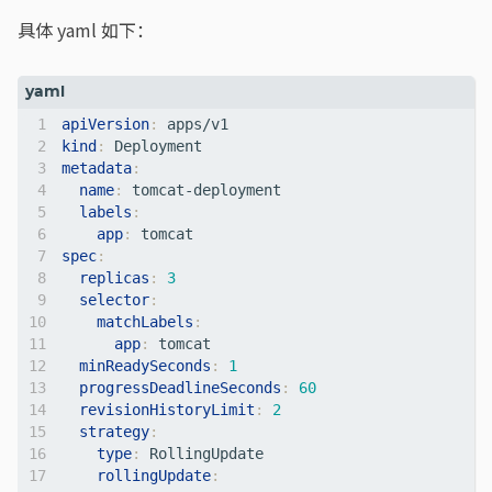
具体 yaml 如下：
apiVersion
:
apps/v1 
kind
:
Deployment   
metadata
:
name
:
tomcat-deployment     
labels
:
app
:
tomcat  
spec
:
replicas
:
3
selector
:
matchLabels
:
app
:
tomcat
minReadySeconds
:
1
progressDeadlineSeconds
:
60
revisionHistoryLimit
:
2
strategy
:
type
:
RollingUpdate
rollingUpdate
: