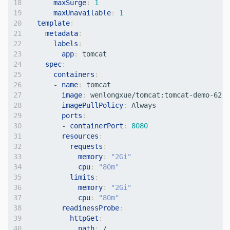
maxSurge
:
1
maxUnavailable
:
1
template
:
metadata
:
labels
:
app
:
tomcat
spec
:
containers
:
- 
name
:
tomcat     
image
:
wenlongxue/tomcat:tomcat-demo-62-1
imagePullPolicy
:
Always          
ports
:
- 
containerPort
:
8080
resources
:
requests
:
memory
:
"2Gi"
cpu
:
"80m"
limits
:
memory
:
"2Gi"
cpu
:
"80m"
readinessProbe
:
httpGet
:
path
:
/