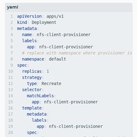
apiVersion
:
apps/v1
kind
:
Deployment
metadata
:
name
:
nfs-client-provisioner
labels
:
app
:
nfs-client-provisioner
# replace with namespace where provisioner is d
namespace
:
default
spec
:
replicas
:
1
strategy
:
type
:
Recreate
selector
:
matchLabels
:
app
:
nfs-client-provisioner
template
:
metadata
:
labels
:
app
:
nfs-client-provisioner
spec
: