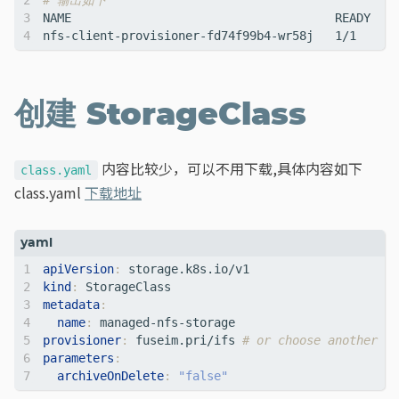
# 输出如下
nfs-client-provisioner-fd74f99b4-wr58j   1/1     R
创建 StorageClass
内容比较少，可以不用下载,具体内容如下
class.yaml
class.yaml
下载地址
apiVersion
:
storage.k8s.io/v1
kind
:
StorageClass
metadata
:
name
:
managed-nfs-storage
provisioner
:
fuseim.pri/ifs
# or choose another na
parameters
:
archiveOnDelete
:
"false"