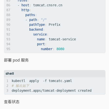
rules
:
- 
host
:
tomcat.cnsre.cn
http
:
paths
:
- 
path
:
"/"
pathType
:
Prefix
backend
:
service
:
name
:
tomcat-service
port
:
number
:
8080
部署 pod 服务
# 输出如下
查看状态